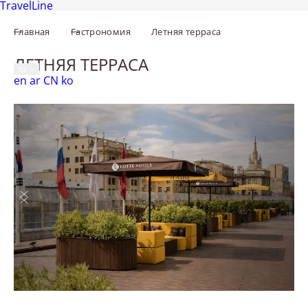
TravelLine
Главная
Гастрономия
Летняя терраса
Москва,
Новинский бульвар, 8, стр. 2
+7 495 287 0500
ЛЕТНЯЯ ТЕРРАСА
ru
English
العربية
中文
한국어
en
ar
CN
ko
МЕНЮ
Предыдущий слайд
Следующий слайд