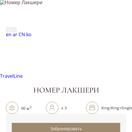
Москва,
Новинский бульвар, 8, стр. 2
+7 495 287 0500
НОМЕР ЛАКШЕРИ
ru
English
العربية
中文
한국어
en
ar
CN
ko
Главная
Номера
Номер Лакшери
МЕНЮ
Предыдущий слайд
Следующий слайд
TravelLine
НОМЕР ЛАКШЕРИ
Площадь:
2
Вместимость:
Кровати:
x
3
King/King+Singl
60
м
Забронировать