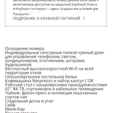
Вы можете забронировать номер данной категории с
включенным доступом на закрытый Клубный Этаж и
в Клубную гостиную — здесь созданы все условия для
комфортной работы и приятного отдыха.
Раскрыть
ПОДРОБНЕЕ О КЛУБНОЙ ГОСТИНОЙ
Оснащение номера
Индивидуальные сенсорные панели «умный дом»
для управления телефоном, светом,
кондиционером, отоплением, шторами,
будильником
Бесплатный высокоскоростной Wi-Fi на всей
территории отеля
Гипоаллергенное постельное белье
Кофемашина Nespresso и набор капсул L'OR
Рабочий стол с канцелярскими принадлежностями
42'' ЖК ТВ, спутниковое и кабельное телевидение
Чайник, френч-пресс и коллекция изысканных
сортов чая
Гладильная доска и утюг
Сейф
Мини-бар