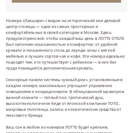
Оп
Номера «Лакшери» с видом на исторический или деловой
центр столицы — одни из самых просторных и
комфортабельных в своей категории в Москве. Здесь
предусмотрено всё, чтобы каждый ваш день в ЛОТТЕ ОТЕЛЕ
был наполнен изысканностью и комфортом: от удобной
кровати и письменного стола до лаундж-зоны с мягкой
мебелью и лучших сортов чая и кофе. Эти номера идеально
подходят тем, кто путешествует с ребенком — в них без
труда помещается дополнительная кровать.
Сенсорные панели системы «умный дом», установленные в
каждом номере, максимально упрощают управление
освещением и кондиционером. В облицованной мрамором
ванной комнате — теплый пол, тропический душ,
высокотехнологичное биде от японской компании TOTO,
махровые полотенца, халаты и косметические средства от
люксового бренда.
Ваш сон в любом из номеров ЛОТТЕ будет крепким,
здоровым и роскошным. На универсальных матрасах