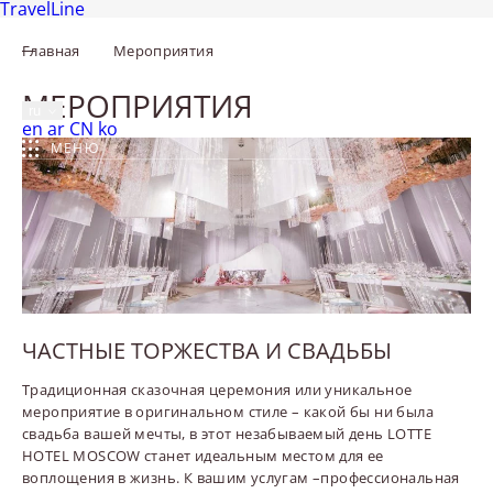
TravelLine
Главная
Мероприятия
Москва,
Новинский бульвар, 8, стр. 2
+7 495 287 0500
МЕРОПРИЯТИЯ
ru
English
العربية
中文
한국어
en
ar
CN
ko
МЕНЮ
ЧАСТНЫЕ ТОРЖЕСТВА И СВАДЬБЫ
Традиционная сказочная церемония или уникальное
мероприятие в оригинальном стиле – какой бы ни была
свадьба вашей мечты, в этот незабываемый день LOTTE
HOTEL MOSCOW станет идеальным местом для ее
воплощения в жизнь. К вашим услугам –профессиональная