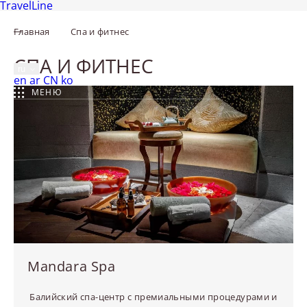
TravelLine
Главная
Спа и фитнес
Москва,
Новинский бульвар, 8, стр. 2
+7 495 287 0500
СПА И ФИТНЕС
ru
English
العربية
中文
한국어
en
ar
CN
ko
МЕНЮ
Mandara Spa
Балийский спа-центр с премиальными процедурами и