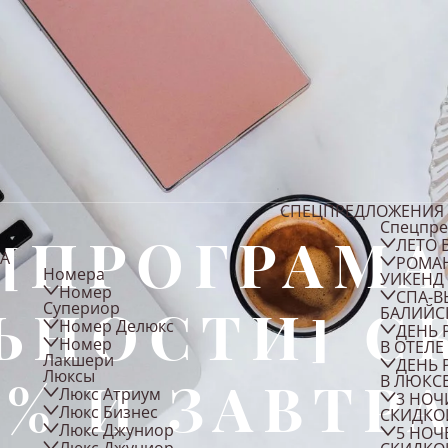
СПЕЦПРЕДЛОЖЕНИЯ
Спецпр
[ПРОГРАМ
ЛЕТО 
А
РОМА
Номера
УИКЕНД
Номер
СПА-В
ЬНОСТИ] С
Супериор
БАЛИЙС
Номер Делюкс
ДЕНЬ 
Номер
В ОТЕЛЕ
Лакшери
ДЕНЬ 
Люксы
5% И ЗАВТР
В ЛЮКС
Люкс Атриум
3 НОЧ
Люкс Бизнес
СКИДКО
Люкс Джуниор
5 НОЧ