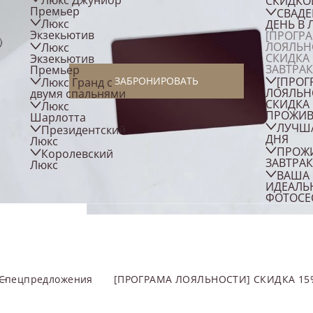
Люкс Джуниор
СКИДКО
Премьер
СВАД
Люкс
ДЕНЬ В 
Экзекьютив
[ПРОГР
ЛОЯЛЬН
Люкс
СКИДКА 
Экзекьютив
ЗАВТРАК
Премьер
ЗАБРОНИРОВАТЬ
[ПРОГ
Люкс Гранд с
ЛОЯЛЬН
двумя спальнями
СКИДКА 
Люкс
ПРОЖИВ
Шарлотта
ЛУЧШ
Президентский
ДНЯ
Люкс
ПРОЖ
Королевский
ЗАВТРАК
Люкс
ВАША
ИДЕАЛЬ
ФОТОСЕ
Спецпредложения
[ПРОГРАМА ЛОЯЛЬНОСТИ] СКИДКА 15