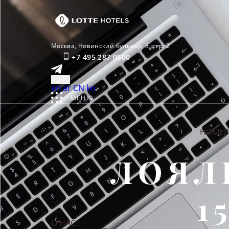
Москва,
Новинский бульвар, 8, стр. 2
+7 495 287 0500
ru
English
العربية
中文
한국어
en
ar
CN
ko
МЕНЮ
НОМЕР
ЛОЯЛ
1
О НАС