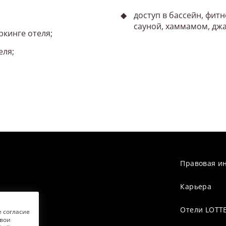
доступ в бассейн, фит
сауной, хаммамом, джа
кинге отеля;
еля;
Правовая и
Карьера
Отели LOTTE
е согласие
свои