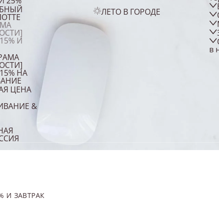
Й 25%
ЕБНЫЙ
ЛЕТО В ГОРОДЕ
ЛОТТЕ
АМА
ОСТИ]
15% И
в 
РАМА
ОСТИ]
15% НА
АНИЕ
АЯ ЦЕНА
ИВАНИЕ &
НАЯ
ССИЯ
% И ЗАВТРАК