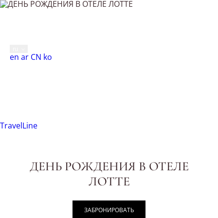
ДЕНЬ РОЖДЕНИЯ В ОТЕЛЕ
Москва,
Новинский бульвар, 8, стр. 2
+7 495 287 0500
ЛОТТЕ
ru
English
العربية
中文
한국어
en
ar
CN
ko
МЕНЮ
Главная
Спецпредложения
ДЕНЬ РОЖДЕНИЯ В ОТЕЛЕ ЛОТТЕ
TravelLine
ДЕНЬ РОЖДЕНИЯ В ОТЕЛЕ
ЛОТТЕ
ЗАБРОНИРОВАТЬ