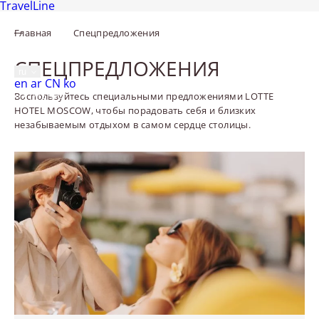
TravelLine
Главная
Спецпредложения
Москва,
Новинский бульвар, 8, стр. 2
+7 495 287 0500
СПЕЦПРЕДЛОЖЕНИЯ
ru
English
العربية
中文
한국어
en
ar
CN
ko
Воспользуйтесь специальными предложениями LOTTE
МЕНЮ
HOTEL MOSCOW, чтобы порадовать себя и близких
незабываемым отдыхом в самом сердце столицы.