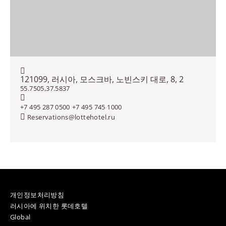
주소:
121099, 러시아,
모스크바,
노빈스키 대로, 8, 2
GPS 좌표:
55.7505,37.5837
+7 495 287 0500
+7 495 745 1000
Reservations@lottehotel.ru
개인정보처리방침
러시아에 위치한 롯데호텔
Global