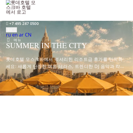
모스크바,
노빈스키 대로, 8, 2
+7 495 287 0500
ko
Русский
English
العربية
中文
ru
en
ar
CN
메뉴
SUMMER IN THE CITY
롯데호텔 모스크바에서 럭셔리한 리조트급 휴가를 만끽하
세요: 새롭게 단장한 여름 테라스, 트렌디한 DJ 음악과 칵테
일이 함께하는 바비큐 파티, 선베드가 놓인 라운지 공간, 무
제한 아이스크림까지 즐기실 수 있습니다.