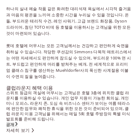
하나의 실내 예술 작품 같은 화려한 대리석재 욕실에서 시각적 즐거움
과 마음의 평온을 느끼며 소중한 시간을 누리실 수 있을 것입니다. 온
돌, 부드러운 테리직 수건, 레인 샤워기, 고급 브랜드 화장품, Dyson
드라이어, 첨단 TOTO 비데 등 호텔을 이용하시는 고객님을 위한 모든
것이 마련되어 있습니다.
롯데 호텔에 머무시는 모든 고객님께서는 건강하고 편안하게 숙면을
취하실 수 있습니다. 적당한 쿠션감의 Simmons 다목적 매트리스에서
는 어떤 자세에서도 편안하게 잠드실 수 있으며, 부드러운 100% 면 시
트, 부드럽고 편안하게 머리를 받쳐주는 베개, 전 세계적으로 프리미
엄 클래스 침구를 생산하는 Muehldorfer사의 푹신한 사계절용 이불
이 수면의 질을 높여줍니다.
클럽라운지 혜택 이용
스위트 등급의 객실에 머무시는 고객님은 호텔 3층에 위치한 클럽 라
운지를 이용하실 수 있습니다. 개인 업무 지원이 가능한 회의실, 개인
미니 오피스, 라운지 존, 도심 속 비즈니스 센터가 보이는 여름 테라스
에 편안한 업무와 쾌적한 휴식을 위한 모든 것이 준비되어 있으며, 클
럽 라운지 이용 고객님을 위해서는 매일 5회 호텔 주방장의 특별 미식
발표회를 준비해 드립니다.
공개
자세히 보기