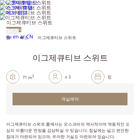
모스크바,
노빈스키 대로, 8, 2
이그제큐티브 스위트
+7 495 287 0500
객실예약
ko
Русский
English
العربية
中文
ru
en
ar
CN
홈
숙소
이그제큐티브 스위트
메뉴
이전 슬라이드
다음 슬라이드
이그제큐티브 스위트
지역:
2
용량:
침대:
x
3
킹
71
m
객실예약
방
이그제큐티브 스위트 룸에서는 모스크바의 역사적이며 역동적인 도
심의 아름다운 전망을 감상하실 수 있습니다. 침실에는 넓고 편안한
침대가 마련되어 있으며, 우아한 거실도 마련되어 있습니다.