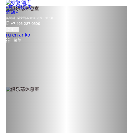
莫斯科,
诺文斯基大道, 8号，第2页
+7 495 287 0500
CN
Русский
English
العربية
한국어
ru
en
ar
ko
菜单